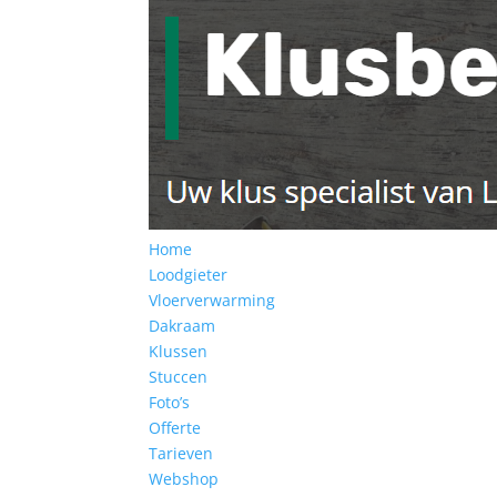
Home
Loodgieter
Vloerverwarming
Dakraam
Klussen
Stuccen
Foto’s
Offerte
Tarieven
Webshop